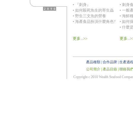
• 『刺身』
• 刺身
• 如何殺死魚生的寄生蟲
• 一般
• 野生三文魚的營養
• 海鮮
• 海產食品扮演什麼角色?
• 如何
• 什麼
更多...>>
更多...>
產品種類
|
合作品牌
|
生產過
公司簡介
|
產品目錄
|
聯絡我
Copyright c 2010 Wealth Seafood Co