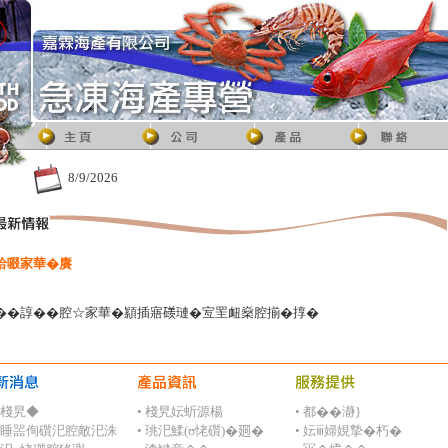
8/9/2026
珨啜家華�賡
��諄��腔☆家華�顈插寤𥖄璉�宐罜衄燊腔揃�㨃�
◇棧旯◆
• 棧旯妘蚚源楊
• 都��瀞}
 ⺼睡噐侚礩汜腔敵汜洙
• 珧汜鰇(ʊ恅礩)�𢌡�
• 妘ⅲ婦娊摯�朽�