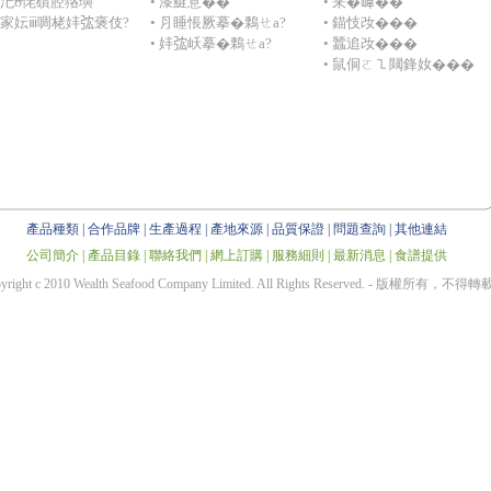
 珧汜ʊ恅礩腔狢璵
• 漆鰎意��
• 冞�𡺨��
漆家妘ⅲ啁栳妦𢏐褒伎?
• ⺼睡悵厥摹�鷅ㄝa?
• 錨忮妀���
• 妦𢏐岆摹�鷅ㄝa?
• 蠶追妀���
• 鼠侗ㄛ㇅闚鋒奻���
產品種類
|
合作品牌
|
生產過程
|
產地來源
|
品質保證
|
問題查詢
|
其他連結
公司簡介
|
產品目錄
|
聯絡我們
|
網上訂購
|
服務細則
|
最新消息
|
食譜提供
yright c 2010 Wealth Seafood Company Limited. All Rights Reserved. - 版權所有，不得轉